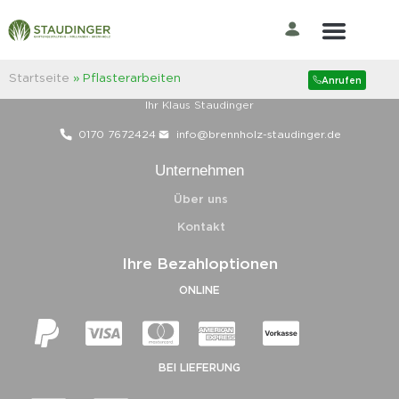
Fragen oder Probleme?
Startseite
»
Pflasterarbeiten
Anrufen
Bitte rufen Sie uns an.
Ihr Klaus Staudinger
0170 7672424
info@brennholz-staudinger.de
Unternehmen
Über uns
Kontakt
Ihre Bezahloptionen
ONLINE
BEI LIEFERUNG