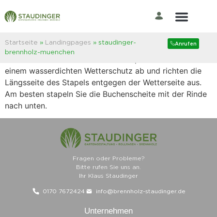
Brennholz richtig lagern
Damit Sie Freude an Ihrem Kaminholz haben, empfehlen
Startseite
»
Landingpages
»
staudinger-
Anrufen
wir, die Holzscheite im Stapel draußen zu lagern.
brennholz-muenchen
Decken Sie dabei den Brennholzstapel von oben her mit
einem wasserdichten Wetterschutz ab und richten die
Längsseite des Stapels entgegen der Wetterseite aus.
Am besten stapeln Sie die Buchenscheite mit der Rinde
nach unten.
Fragen oder Probleme?
Bitte rufen Sie uns an.
Ihr Klaus Staudinger
0170 7672424
info@brennholz-staudinger.de
Unternehmen